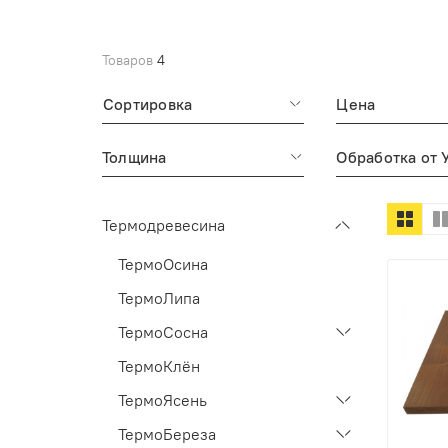
Товаров
4
Сортировка
Цена
Толщина
Обработка от 
Термодревесина
ТермоОсина
ТермоЛипа
ТермоСосна
ТермоКлён
ТермоЯсень
ТермоБереза