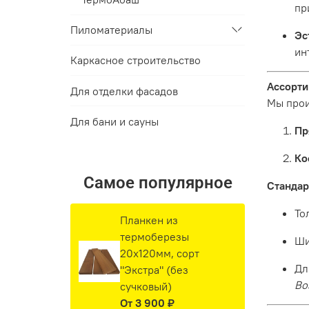
пр
Пиломатериалы
Эс
ин
Каркасное строительство
Ассорти
Для отделки фасадов
Мы прои
Для бани и сауны
Пр
Ко
Самое популярное
Стандар
То
Планкен из
термоберезы
Ши
20х120мм, сорт
Дл
"Экстра" (без
Во
сучковый)
От
3 900 ₽