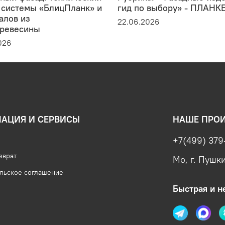
 системы «БлицПланк» и
гид по выбору» - ПЛАНК
алов из
22.06.2026
ревесины
026
АЦИЯ И СЕРВИСЫ
НАШЕ ПРО
+7(499) 379
зврат
Мо, г. Пушк
льское соглашение
Быстрая и н