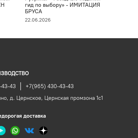
ЕН
гид по выбору» - ИМИТАЦИЯ
термоде
БРУСА
ТЕРМОЛ
22.06.2026
20.06.20
ИЗВОДСТВО
-43-43
+7(965) 430-43-43
ино, д. Цернское, Цернская промзона 1с1
едорогая доставка