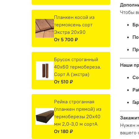
Дополни
Чтобы в
Планкен косой из
термоясень сорт
Бр
Экстра 20х90
По
От
5 700 ₽
Пр
Брусок строганный
Наши п
40х60 термобереза.
Сорт А (экстра)
Со
От
510 ₽
Ра
Рейка строганная
Га
(планкен прямой) из
термоберезы 20х40
Закажит
мм 2,0-3,0 м сортА
Нужен н
От
180 ₽
вашего 