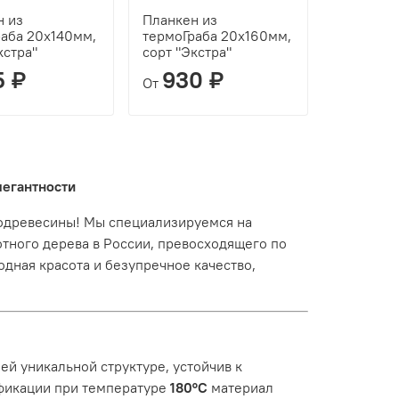
н из
Планкен из
раба 20х140мм,
термоГраба 20х160мм,
кстра"
сорт "Экстра"
5 ₽
930 ₽
От
легантности
модревесины! Мы специализируемся на
тного дерева в России, превосходящего по
одная красота и безупречное качество,
воей уникальной структуре, устойчив к
фикации при температуре
180°C
материал