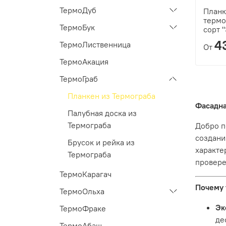
ТермоДуб
Планк
термо
ТермоБук
сорт 
4
ТермоЛиственница
От
ТермоАкация
ТермоГраб
Планкен из Термограба
Фасадна
Палубная доска из
Термограба
Добро п
создани
Брусок и рейка из
характе
Термограба
провере
ТермоКарагач
Почему 
ТермоОльха
Эк
ТермоФраке
де
ТермоАбаш