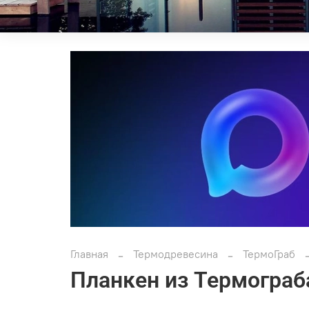
Главная
Термодревесина
ТермоГраб
Планкен из Термограб