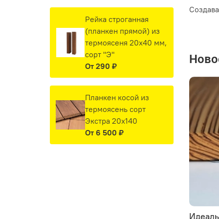
Создава
Рейка строганная
(планкен прямой) из
термоясеня 20х40 мм,
сорт "Э"
Ново
От
290 ₽
Планкен косой из
термоясень сорт
Экстра 20х140
От
6 500 ₽
Идеаль