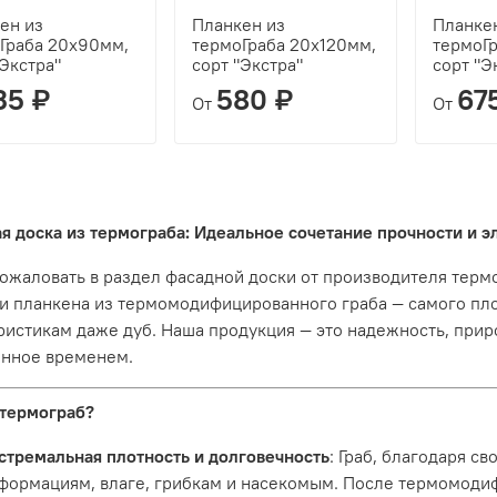
ен из
Планкен из
Планке
Граба 20х90мм,
термоГраба 20х120мм,
термоГ
"Экстра"
сорт "Экстра"
сорт "Э
35 ₽
580 ₽
67
От
От
я доска из термограба: Идеальное сочетание прочности и э
ожаловать в раздел фасадной доски от производителя тер
и планкена из термомодифицированного граба — самого пло
ристикам даже дуб. Наша продукция — это надежность, прир
нное временем.
термограб?
стремальная плотность и долговечность
: Граб, благодаря с
формациям, влаге, грибкам и насекомым. После термомоди