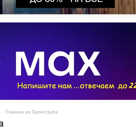
Планкен из Термограба
а