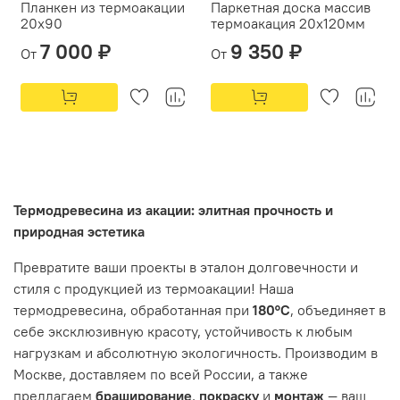
Планкен из термоакации
Паркетная доска массив
20х90
термоакация 20х120мм
7 000 ₽
9 350 ₽
От
От
Термодревесина из акации: элитная прочность и
природная эстетика
Превратите ваши проекты в эталон долговечности и
стиля с продукцией из термоакации! Наша
термодревесина, обработанная при
180°C
, объединяет в
себе эксклюзивную красоту, устойчивость к любым
нагрузкам и абсолютную экологичность. Производим в
Москве, доставляем по всей России, а также
предлагаем
браширование
,
покраску
и
монтаж
— ваш