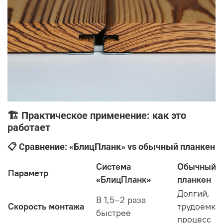
🏗️ Практическое применение: как это
работает
📋 Сравнение: «БлицПланк» vs обычный планкен
Система
Обычный
Параметр
«БлицПланк»
планкен
Долгий,
В 1,5–2 раза
Скорость монтажа
трудоемки
быстрее
процесс