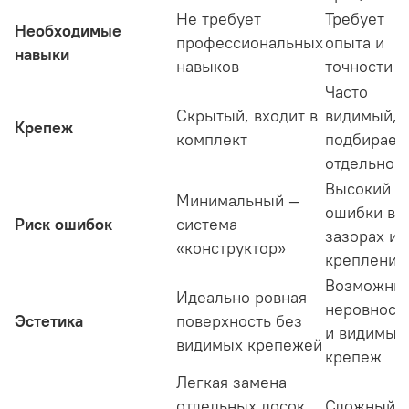
Не требует
Требует
Необходимые
профессиональных
опыта и
навыки
навыков
точности
Часто
Скрытый, входит в
видимый,
Крепеж
комплект
подбирает
отдельно
Высокий —
Минимальный —
ошибки в
Риск ошибок
система
зазорах и
«конструктор»
креплении
Возможны
Идеально ровная
неровност
Эстетика
поверхность без
и видимый
видимых крепежей
крепеж
Легкая замена
отдельных досок
Сложный