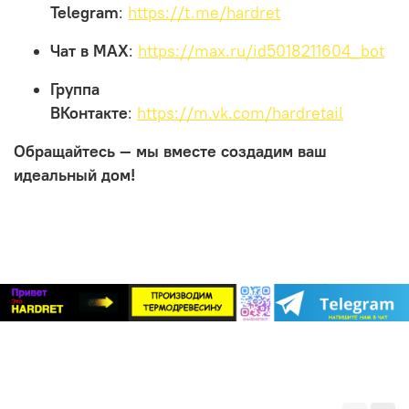
Telegram
:
https://t.me/hardret
Чат в МАХ
:
https://max.ru/id5018211604_bot
Группа
ВКонтакте
:
https://m.vk.com/hardretail
Обращайтесь — мы вместе создадим ваш
идеальный дом!