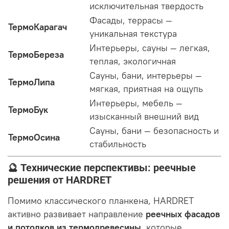
исключительная твердость
Фасады, террасы —
ТермоКарагач
уникальная текстура
Интерьеры, сауны — легкая,
ТермоБереза
теплая, экологичная
Сауны, бани, интерьеры —
ТермоЛипа
мягкая, приятная на ощупь
Интерьеры, мебель —
ТермоБук
изысканный внешний вид
Сауны, бани — безопасность и
ТермоОсина
стабильность
🔮 Технические перспективы: реечные
решения от HARDRET
Помимо классического планкена, HARDRET
активно развивает направление
реечных фасадов
и потолков из термодревесины
, которые