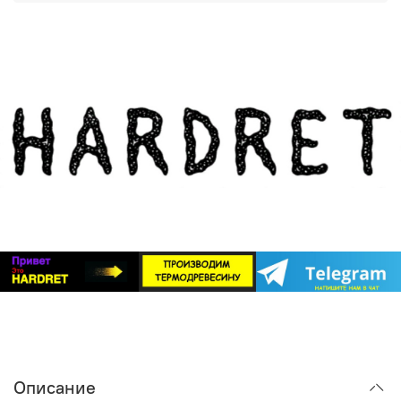
максимально стабильной. Она не коробится, не
трескается и не меняет форму под воздействием
внешней среды.
Долговечность в экстремальных условиях
.
Террасная доска или фасад постоянно
подвергаются воздействию солнца, влаги и
перепадов температур. Термодревесина
устойчива к гниению и не боится насекомых. В
паре с системой «БлицПланк», которая
обеспечивает вентиляцию и отвод влаги, вы
получаете конструкцию, которая прослужит
десятилетия.
Идеальный эстетический тандем
. Невский
профиль создает идеально ровную, монолитную
поверхность. Термодревесина HARDRET,
благодаря своей однородной структуре и
Описание
глубокому, благородному оттенку (от светлой