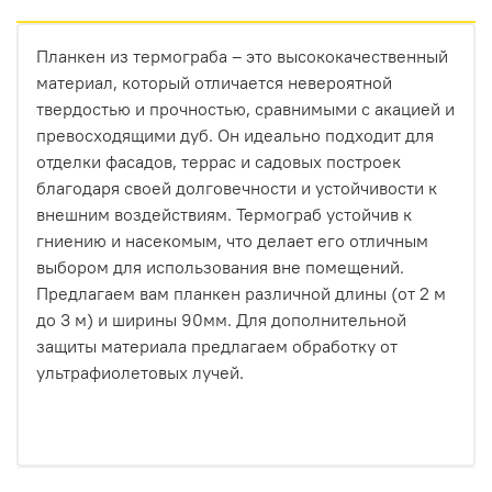
термоберезы до насыщенного термоясеня),
делает эту поверхность безупречной. Никаких
Планкен из термограба – это высококачественный
сучков, смоляных карманов или неровностей —
материал, который отличается невероятной
только чистый, современный дизайн.
твердостью и прочностью, сравнимыми с акацией и
превосходящими дуб. Он идеально подходит для
Как это работает на практике?
отделки фасадов, террас и садовых построек
Процесс максимально прост:
благодаря своей долговечности и устойчивости к
внешним воздействиям. Термограб устойчив к
Вы выбираете доски из нашей линейки
гниению и насекомым, что делает его отличным
термодревесины HARDRET.
выбором для использования вне помещений.
Предлагаем вам планкен различной длины (от 2 м
Заказываете комплект «БлицПланк», подходящий
до 3 м) и ширины 90мм. Для дополнительной
под вашу задачу (для фасада с шагом
защиты материала предлагаем обработку от
направляющих 60 см или для террасы с шагом 50
ультрафиолетовых лучей.
см).
Монтируете. Первая доска фиксируется стартовым
крепежом, последующие просто защелкиваются
паз в паз и прикручиваются скрытым крепежом