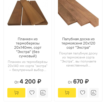
Планкен из
Палубная доска из
термоберезы
термоясеня 20х120
20х140мм, сорт
сорт "Экстра"
"Экстра" (без
Покупая палубную доску
сучковый)
из термоясеня сорта
"Экстра", вы получаете
Планкен из термоберёзы
качественный...
20х140 мм сорта "экстра"
— безупречный выбор...
4 200 ₽
670 ₽
От
От