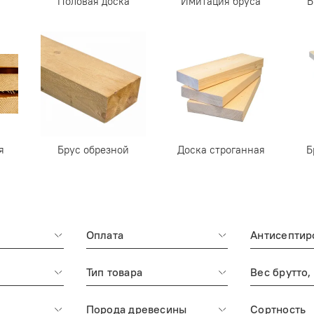
Половая доска
Имитация бруса
Б
я
Брус обрезной
Доска строганная
Б
Оплата
Антисептир
е
Тип товара
Вес брутто,
Порода древесины
Сортность