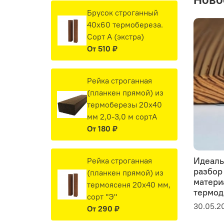
Ново
Брусок строганный
40х60 термобереза.
Сорт А (экстра)
От
510 ₽
Рейка строганная
(планкен прямой) из
термоберезы 20х40
мм 2,0-3,0 м сортА
От
180 ₽
Идеаль
Рейка строганная
разбор
(планкен прямой) из
матери
термоясеня 20х40 мм,
термод
сорт "Э"
30.05.2
От
290 ₽