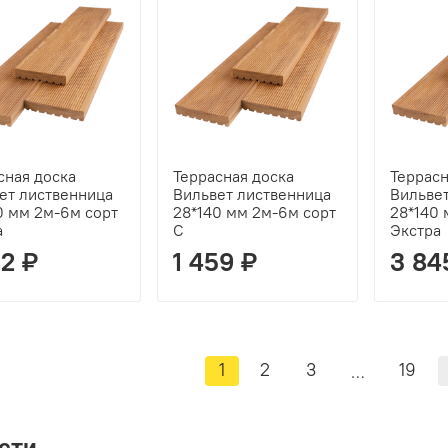
сная доска
Террасная доска
Террасн
ет лиственница
Вильвет лиственница
Вильве
0 мм 2м-6м сорт
28*140 мм 2м-6м сорт
28*140 
а
С
Экстра
82 ₽
1 459 ₽
3 84
1
2
3
19
…