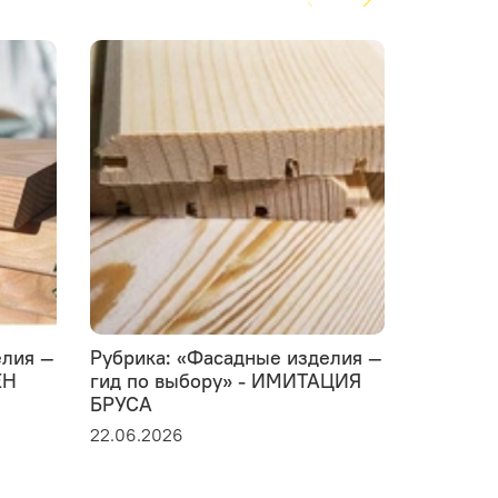
елия —
Рубрика: «Фасадные изделия —
Рубрика
ЕН
гид по выбору» - ИМИТАЦИЯ
термоде
БРУСА
ТЕРМОЛ
22.06.2026
20.06.20