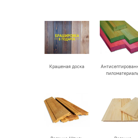
Крашеная доска
Антисептирован
пиломатериал