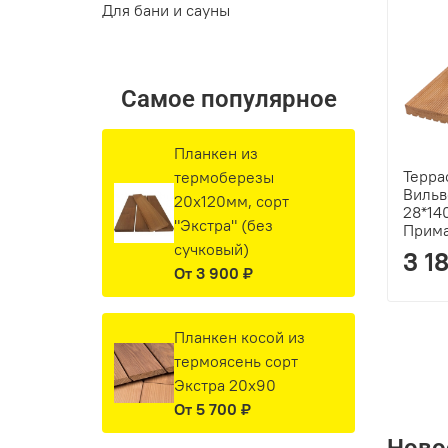
Для бани и сауны
Самое популярное
Планкен из
Терра
термоберезы
Вильв
20х120мм, сорт
28*14
"Экстра" (без
Прим
сучковый)
3 1
От
3 900 ₽
Планкен косой из
термоясень сорт
Экстра 20х90
От
5 700 ₽