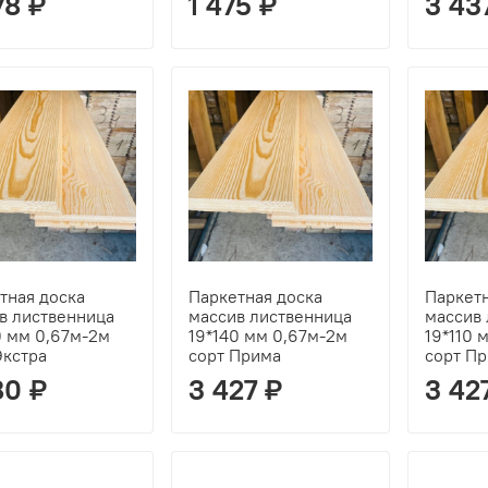
78 ₽
1 475 ₽
3 43
тная доска
Паркетная доска
Паркетн
в лиственница
массив лиственница
массив
0 мм 0,67м-2м
19*140 мм 0,67м-2м
19*110 
Экстра
сорт Прима
сорт П
80 ₽
3 427 ₽
3 42