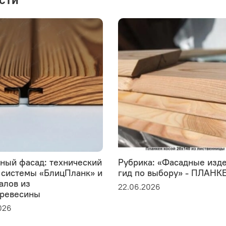
сти
ный фасад: технический
Рубрика: «Фасадные изд
 системы «БлицПланк» и
гид по выбору» - ПЛАНК
алов из
22.06.2026
ревесины
026