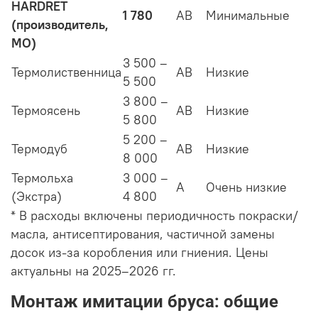
HARDRET
1 780
АВ
Минимальные
(производитель,
МО)
3 500 –
Термолиственница
АВ
Низкие
5 500
3 800 –
Термоясень
АВ
Низкие
5 800
5 200 –
Термодуб
АВ
Низкие
8 000
Термольха
3 000 –
А
Очень низкие
(Экстра)
4 800
* В расходы включены периодичность покраски/
масла, антисептирования, частичной замены
досок из-за коробления или гниения. Цены
актуальны на 2025–2026 гг.
Монтаж имитации бруса: общие