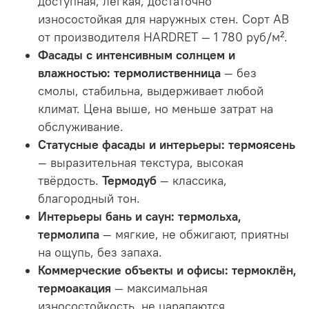
доступная, лёгкая, достаточно
износостойкая для наружных стен. Сорт АВ
от производителя HARDRET — 1 780 руб/м².
Фасады с интенсивным солнцем и
влажностью:
термолиственница
— без
смолы, стабильна, выдерживает любой
климат. Цена выше, но меньше затрат на
обслуживание.
Статусные фасады и интерьеры:
термоясень
— выразительная текстура, высокая
твёрдость.
Термодуб
— классика,
благородный тон.
Интерьеры бань и саун:
термольха,
термолипа
— мягкие, не обжигают, приятны
на ощупь, без запаха.
Коммерческие объекты и офисы:
термоклён,
термоакация
— максимальная
износостойкость, не царапаются.