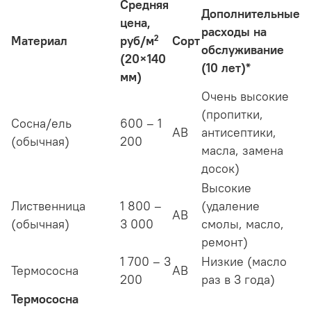
Средняя
Дополнительные
цена,
расходы на
Материал
руб/м²
Сорт
обслуживание
(20×140
(10 лет)*
мм)
Очень высокие
(пропитки,
Сосна/ель
600 – 1
АВ
антисептики,
(обычная)
200
масла, замена
досок)
Высокие
Лиственница
1 800 –
(удаление
АВ
(обычная)
3 000
смолы, масло,
ремонт)
1 700 – 3
Низкие (масло
Термососна
АВ
200
раз в 3 года)
Термососна