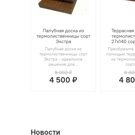
Палубная доска из
Террасная
термолиственницы сорт
термолис
Экстра
27х140 со
Палубная доска из
Преобразите 
термолиственницы сорт
помощью терр
Экстра - идеальное
из термоли
решение для...
сорта
8 000 ₽
6 00
4 500 ₽
4 80
Новости