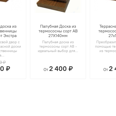
 доска из
Палубная Доска из
Террасна
твенницы
термососны сорт АВ
термосос
рт Экстра
27Х140мм
27х
свой двор с
Палубная доска из
Преобразит
асной доски
термососны сорт АВ -
помощью те
ственницы
идеальный выбор для...
из термос
...
0 ₽
0 ₽
2 400 ₽
2 
От
От