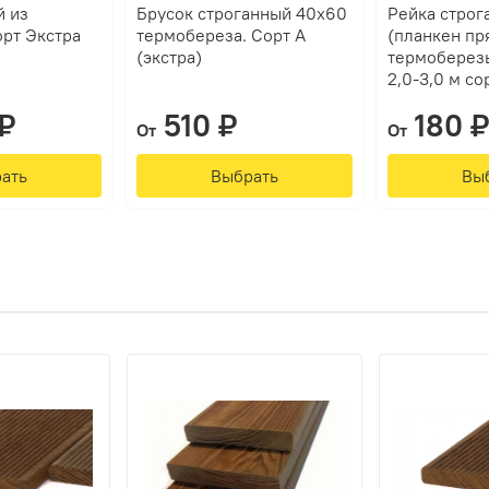
й из
Брусок строганный 40х60
Рейка строг
орт Экстра
термобереза. Сорт А
(планкен пр
(экстра)
термоберез
2,0-3,0 м со
₽
510 ₽
180 ₽
От
От
ать
Выбрать
Вы