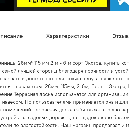
с термодревесиной. Почему?
весина «дышит»: разбухает от влаги и усыхает от жары. «Бл
спасет от деформации. Термодревесина HARDRET проходит с
. Она не коробится, не трескается и не меняет форму под
писание
Характеристики
Отзы
словиях
. Террасная доска или фасад постоянно подвергаются
а к гниению и не боится насекомых. В паре с системой «Бл
вод влаги, вы получаете конструкцию, которая прослужит де
енницы 28мм* 115 мм 2 м - 6 м сорт Экстра, купить ко
ский профиль создает идеально ровную, монолитную поверх
лубокому, благородному оттенку (от светлой термоберезы до
с самой лучшей стороны благодаря прочности и усто
Никаких сучков, смоляных карманов или неровностей — тол
назвать и достаточно невысокую цену, а также стоп
ритные параметры: 28мм, 115мм, 2-6м; Сорт – Экстра
Как это работает на практике?
нение Террасная доска используется для организации
навесом. Но пользователями применяется она и для
Процесс максимально прост:
жи помещений. Террасная доска себя также хорошо за
Вы выбираете доски из нашей линейки термодревесины HA
бустройства садовых дорожек, площадок около бассей
тели по влагостойкости. Наш магазин предлагает и 
одходящий под вашу задачу (для фасада с шагом направляю