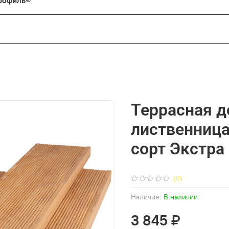
 профиль®
»
ечты и хотите получить красивый, надежный фасад без лишни
ые ценят скорость и качество, а не бесконечные переделки.
Террасная д
 которые ищут современные, технологичные решения для св
лиственница
сорт Экстра
каркас, а термодревесина HARDRET — это совершенное напо
е требует постоянного обслуживания.
(0)
Наличие:
В наличии
е. Выбирайте HARDRET и «БлицПланк».
3 845 ₽
или получить консультацию по системе «БлицПланк»? Мы на 