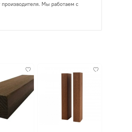
т производителя. Мы работаем с
тся паз в паз и прикручиваются скрытым
их движений.