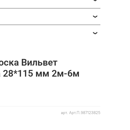
х хлопот.
оска Вильвет
оих проектов.
 28*115 мм 2м-6м
лнение. Вместе они создают отделку,
арт.
Арт.П.987123825
связи!