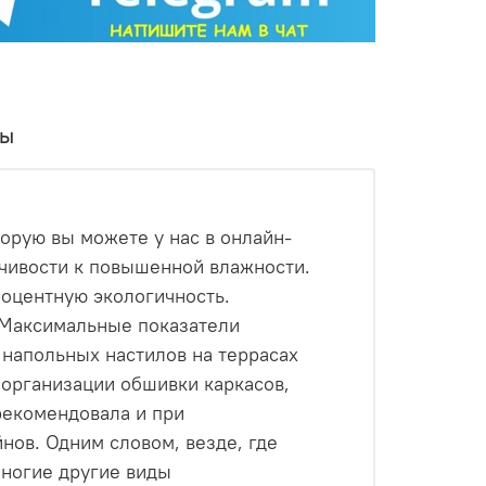
ицПланк» хорош, но если доска будет менять
пециальную обработку, которая делает ее
 воздействием внешней среды.
вы
 воздействию солнца, влаги и перепадов
ицПланк», которая обеспечивает вентиляцию
сятилетия.
торую вы можете у нас в онлайн-
ность. Термодревесина HARDRET, благодаря
 насыщенного термоясеня), делает эту
йчивости к повышенной влажности.
ько чистый, современный дизайн.
роцентную экологичность.
; Максимальные показатели
 напольных настилов на террасах
 организации обшивки каркасов,
рекомендовала и при
RDRET.
нов. Одним словом, везде, где
многие другие виды
щих 60 см или для террасы с шагом 50 см).