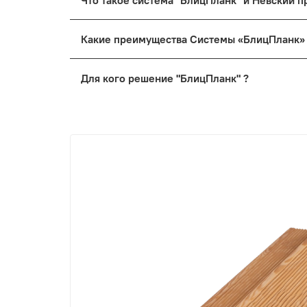
Что такое система "БлицПланк" и Невский
Какие преимущества Системы «БлицПланк
Для кого решение "БлицПланк" ?
Для вас
, если вы строите дом своей м
Для профессиональных бригад
, котор
Для архитекторов и проектировщиков
,
Подведем итог
Система «БлицПланк» — это технологичный 
которая не боится времени, радует глаз и н
Устали от компромиссов? Выбирайте лучше
Хотите узнать больше о наших материалах 