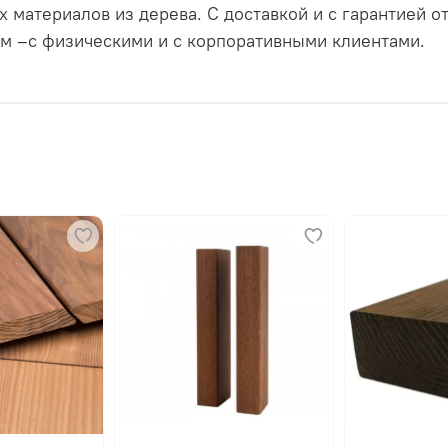
 материалов из дерева. С доставкой и с гарантией о
ется стартовым крепежом, последующие просто защелкиваю
том –с физическими и с корпоративными клиентами.
крепежом «Крылан».
жной технологии, никаких видимых шляпок и никаких лишн