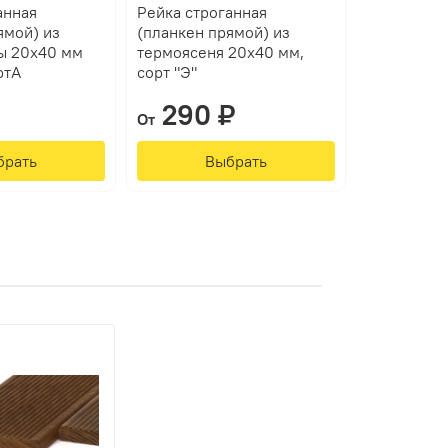
анная
Рейка строганная
ямой) из
(планкен прямой) из
ы 20х40 мм
термоясеня 20х40 мм,
ртА
сорт "Э"
290 ₽
От
брать
Выбрать