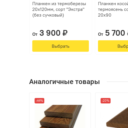
Планкен из термоберезы
Планкен косо
20х120мм, сорт "Экстра"
термоясень с
(без сучковый)
20х90
3 900 ₽
5 700 
От
От
Выбрать
Выбр
Аналогичные товары
-44%
-20%