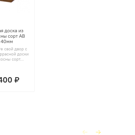
я доска из
ны сорт АВ
140мм
е свой двор с
ррасной доски
осны сорт...
400 ₽