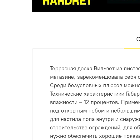
Стабильность геометрии
. Обычная дре
размеры, никакой супер-профиль не 
максимально стабильной
О
Долговечность в экстремальных у
температур. Термодревесина устойчив
и от
Террасная доска Вильвет из листв
Идеальный эстетический тандем
. Нев
своей однородной структуре и г
магазине, зарекомендовала себя 
поверхность безупречной. 
Среди безусловных плюсов можно 
Технические характеристики Габа
влажности – 12 процентов. Приме
под открытым небом и небольшим 
для настила пола внутри и снару
строительстве ограждений, для о
нужно обеспечить хорошие показа
Заказываете комплект «БлицПланк», п