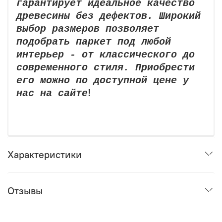
гарантирует идеальное качество
только чистый, современный дизайн.
древесины без дефектов. Широкий
Как это работает на практике?
выбор размеров позволяет
подобрать паркет под любой
Процесс максимально прост:
интерьер - от классического до
Вы выбираете доски из нашей линейки
современного стиля. Приобрести
термодревесины HARDRET.
его можно по доступной цене у
!
нас на сайте
Заказываете комплект «БлицПланк», подходящий
под вашу задачу (для фасада с шагом
направляющих 60 см или для террасы с шагом 50
см).
Монтируете. Первая доска фиксируется стартовым
Характеристики
крепежом, последующие просто защелкиваются
паз в паз и прикручиваются скрытым крепежом
«Крылан».
Отзывы
Никакой сложной технологии, никаких видимых шляпок
и никаких лишних движений.