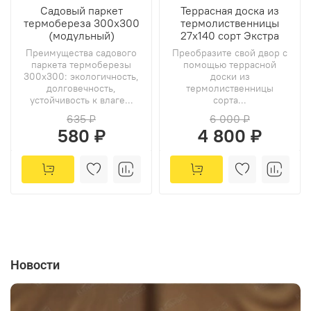
Садовый паркет
Террасная доска из
термобереза 300х300
термолиственницы
(модульный)
27х140 сорт Экстра
Преимущества садового
Преобразите свой двор с
паркета термоберезы
помощью террасной
300х300: экологичность,
доски из
долговечность,
термолиственницы
устойчивость к влаге...
сорта...
635 ₽
6 000 ₽
580 ₽
4 800 ₽
Новости