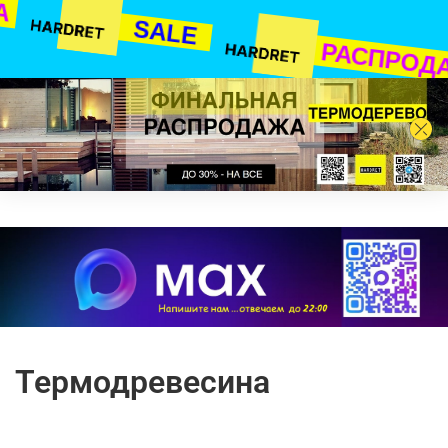
А
SALE
РАСПРОД
Термодревесина