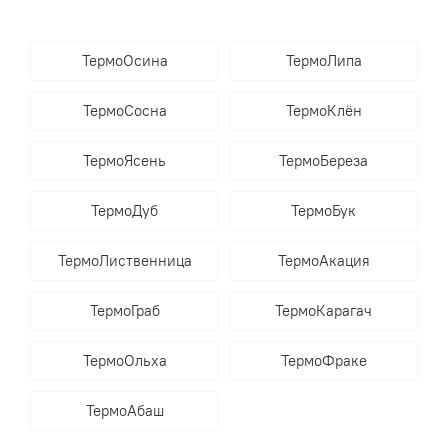
ТермоОсина
ТермоЛипа
ТермоСосна
ТермоКлён
ТермоЯсень
ТермоБереза
ТермоДуб
ТермоБук
ТермоЛиственница
ТермоАкация
ТермоГраб
ТермоКарагач
ТермоОльха
ТермоФраке
ТермоАбаш