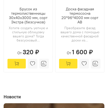
Брусок из
Доска фасадная
термолиственницы
термососна
30х40х3000 мм, сорт
20*96*4000 мм сорт
Экстра (безсучков)
АВ
Хотите создать уютную и
Преобразите фасад
стильную облицовку
вашего дома с помощью
вашего дома? Тогда
качественной фасадной
безсусковый...
доски из...
320 ₽
1 600 ₽
От
От
Новости