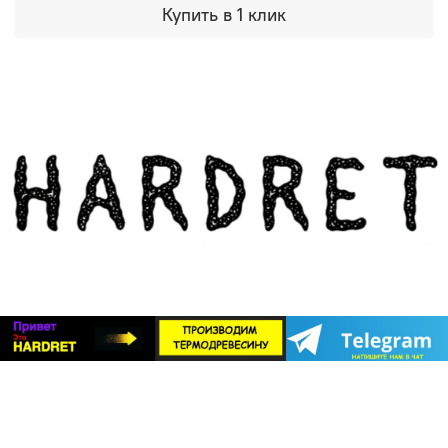
Купить в 1 клик
Долговечность в экстремальных условиях
.
Террасная доска или фасад постоянно
подвергаются воздействию солнца, влаги и
перепадов температур. Термодревесина
устойчива к гниению и не боится насекомых. В
паре с системой «БлицПланк», которая
обеспечивает вентиляцию и отвод влаги, вы
получаете конструкцию, которая прослужит
десятилетия.
Идеальный эстетический тандем
. Невский
профиль создает идеально ровную, монолитную
поверхность. Термодревесина HARDRET,
благодаря своей однородной структуре и
глубокому, благородному оттенку (от светлой
термоберезы до насыщенного термоясеня),
делает эту поверхность безупречной. Никаких
сучков, смоляных карманов или неровностей —