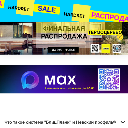
А
SALE
РАСПРОД
Что такое система "БлицПланк" и Невский профиль®