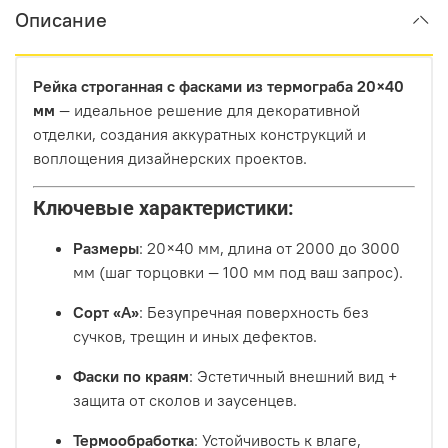
только чистый, современный дизайн.
Описание
Как это работает на практике?
Рейка строганная с фасками из термограба 20×40
Процесс максимально прост:
мм
— идеальное решение для декоративной
Вы выбираете доски из нашей линейки
отделки, создания аккуратных конструкций и
термодревесины HARDRET.
воплощения дизайнерских проектов.
Заказываете комплект «БлицПланк», подходящий
Ключевые характеристики:
под вашу задачу (для фасада с шагом
направляющих 60 см или для террасы с шагом 50
Размеры
: 20×40 мм, длина от 2000 до 3000
см).
мм (шаг торцовки — 100 мм под ваш запрос).
Монтируете. Первая доска фиксируется стартовым
Сорт «А»
: Безупречная поверхность без
крепежом, последующие просто защелкиваются
сучков, трещин и иных дефектов.
паз в паз и прикручиваются скрытым крепежом
Фаски по краям
: Эстетичный внешний вид +
«Крылан».
защита от сколов и заусенцев.
Никакой сложной технологии, никаких видимых шляпок
Термообработка
: Устойчивость к влаге,
и никаких лишних движений.