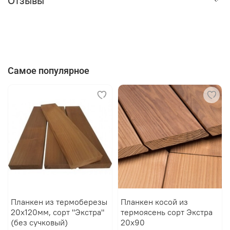
Отзывы
«Крылан».
Никакой сложной технологии, никаких видимых шляпок
и никаких лишних движений.
Самое популярное
Планкен из термоберезы
Планкен косой из
20х120мм, сорт "Экстра"
термоясень сорт Экстра
(без сучковый)
20х90