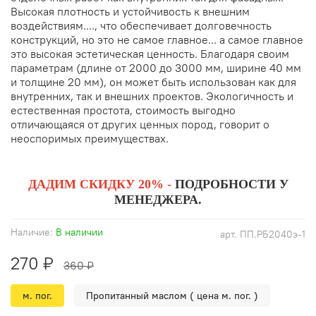
Высокая плотность и устойчивость к внешним
Telegram
:
https://t.me/hardret
качестве и продуманности системы.
воздействиям...., что обеспечивает долговечность
конструкций, но это не самое главное... а самое главное
Чат в МАХ
:
https://max.ru/id5018211604_bot
Универсальность
. Подходит не только для
это высокая эстетическая ценность. Благодаря своим
фасадов и террас, но и для внутренней отделки,
параметрам (длине от 2000 до 3000 мм, ширине 40 мм
Группа ВКонтакте
:
https://m.vk.com/hardretail
создания заборов и декоративных элементов.
и толщине 20 мм), он может быть использован как для
внутренних, так и внешних проектов. Экологичность и
Обращайтесь — мы всегда рады помочь вам создать
Важный момент: почему термодревесина
естественная простота, стоимость выгодно
идеальный дом!
HARDRET — идеальный выбор
отличающаяся от других ценных пород, говорит о
неоспоримых преимуществах.
Система «БлицПланк» рассчитана на использование с
любыми породами дерева, но наиболее полно ее
ДАДИМ СКИДКУ 20% -
ПОДРОБНОСТИ У
потенциал раскрывается именно при работе с
МЕНЕДЖЕРА.
термодревесиной. Почему?
Стабильность геометрии
. Обычная древесина
Наличие:
В наличии
арт.
ПП.РБ2040э-1
«дышит»: разбухает от влаги и усыхает от жары.
270 ₽
«БлицПланк» хорош, но если доска будет менять
360 ₽
размеры, никакой супер-профиль не спасет от
м. пог.
Пропитанный маслом ( цена м. пог. )
деформации. Термодревесина HARDRET проходит
специальную обработку, которая делает ее