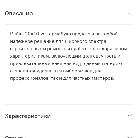
термоберезы до насыщенного термоясеня),
делает эту поверхность безупречной. Никаких
Описание
сучков, смоляных карманов или неровностей —
только чистый, современный дизайн.
Рейка 20х40 из термобука представляет собой
Как это работает на практике?
надежное решение для широкого спектра
строительных и ремонтных работ. Благодаря своим
Процесс максимально прост:
характеристикам, включающим долговечность и
привлекательный внешний вид, данный материал
Вы выбираете доски из нашей линейки
становится идеальным выбором как для
термодревесины HARDRET.
профессионалов, так и для частных мастеров.
Заказываете комплект «БлицПланк», подходящий
под вашу задачу (для фасада с шагом
направляющих 60 см или для террасы с шагом 50
см).
Характеристики
Монтируете. Первая доска фиксируется стартовым
крепежом, последующие просто защелкиваются
паз в паз и прикручиваются скрытым крепежом