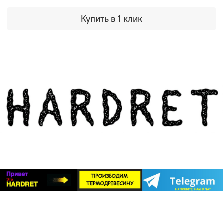
максимально стабильной. Она не коробится, не
Купить в 1 клик
трескается и не меняет форму под воздействием
внешней среды.
Долговечность в экстремальных условиях
.
Террасная доска или фасад постоянно
подвергаются воздействию солнца, влаги и
перепадов температур. Термодревесина
устойчива к гниению и не боится насекомых. В
паре с системой «БлицПланк», которая
обеспечивает вентиляцию и отвод влаги, вы
получаете конструкцию, которая прослужит
десятилетия.
Идеальный эстетический тандем
. Невский
профиль создает идеально ровную, монолитную
поверхность. Термодревесина HARDRET,
благодаря своей однородной структуре и
глубокому, благородному оттенку (от светлой