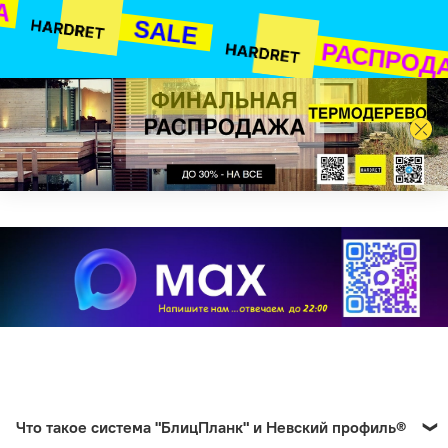
А
SALE
РАСПРОД
Что такое система "БлицПланк" и Невский профиль®