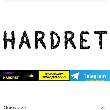
фасадов и террас, но и для внутренней отделки,
Группа ВКонтакте
:
https://m.vk.com/hardretail
создания заборов и декоративных элементов.
Обращайтесь — мы всегда рады помочь вам создать
Важный момент: почему термодревесина
идеальный дом!
HARDRET — идеальный выбор
Система «БлицПланк» рассчитана на использование с
любыми породами дерева, но наиболее полно ее
потенциал раскрывается именно при работе с
термодревесиной. Почему?
Стабильность геометрии
. Обычная древесина
«дышит»: разбухает от влаги и усыхает от жары.
«БлицПланк» хорош, но если доска будет менять
размеры, никакой супер-профиль не спасет от
деформации. Термодревесина HARDRET проходит
специальную обработку, которая делает ее
максимально стабильной. Она не коробится, не
трескается и не меняет форму под воздействием
Описание
внешней среды.