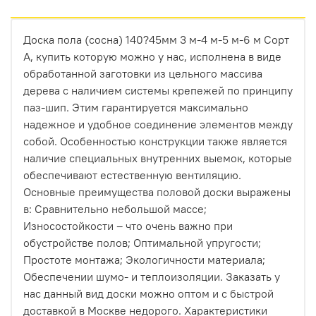
Долговечность в экстремальных условиях
.
Доска пола (сосна) 140?45мм 3 м-4 м-5 м-6 м Сорт
Террасная доска или фасад постоянно
А, купить которую можно у нас, исполнена в виде
подвергаются воздействию солнца, влаги и
обработанной заготовки из цельного массива
перепадов температур. Термодревесина
дерева с наличием системы крепежей по принципу
устойчива к гниению и не боится насекомых. В
паз-шип. Этим гарантируется максимально
паре с системой «БлицПланк», которая
надежное и удобное соединение элементов между
обеспечивает вентиляцию и отвод влаги, вы
собой. Особенностью конструкции также является
получаете конструкцию, которая прослужит
наличие специальных внутренних выемок, которые
десятилетия.
обеспечивают естественную вентиляцию.
Идеальный эстетический тандем
. Невский
Основные преимущества половой доски выражены
профиль создает идеально ровную, монолитную
в: Сравнительно небольшой массе;
поверхность. Термодревесина HARDRET,
Износостойкости – что очень важно при
благодаря своей однородной структуре и
обустройстве полов; Оптимальной упругости;
глубокому, благородному оттенку (от светлой
Простоте монтажа; Экологичности материала;
термоберезы до насыщенного термоясеня),
Обеспечении шумо- и теплоизоляции. Заказать у
делает эту поверхность безупречной. Никаких
нас данный вид доски можно оптом и с быстрой
сучков, смоляных карманов или неровностей —
доставкой в Москве недорого. Характеристики