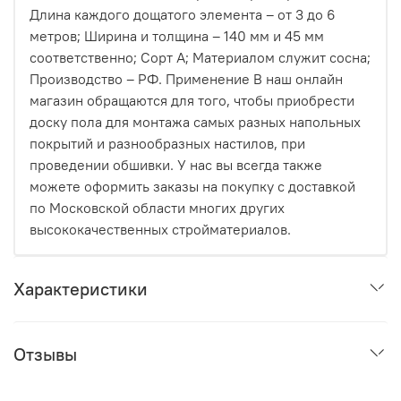
только чистый, современный дизайн.
Длина каждого дощатого элемента – от 3 до 6
метров; Ширина и толщина – 140 мм и 45 мм
Как это работает на практике?
соответственно; Сорт А; Материалом служит сосна;
Производство – РФ. Применение В наш онлайн
Процесс максимально прост:
магазин обращаются для того, чтобы приобрести
Вы выбираете доски из нашей линейки
доску пола для монтажа самых разных напольных
термодревесины HARDRET.
покрытий и разнообразных настилов, при
проведении обшивки. У нас вы всегда также
Заказываете комплект «БлицПланк», подходящий
можете оформить заказы на покупку с доставкой
под вашу задачу (для фасада с шагом
по Московской области многих других
направляющих 60 см или для террасы с шагом 50
высококачественных стройматериалов.
см).
Монтируете. Первая доска фиксируется стартовым
Характеристики
крепежом, последующие просто защелкиваются
паз в паз и прикручиваются скрытым крепежом
«Крылан».
Отзывы
Никакой сложной технологии, никаких видимых шляпок
и никаких лишних движений.