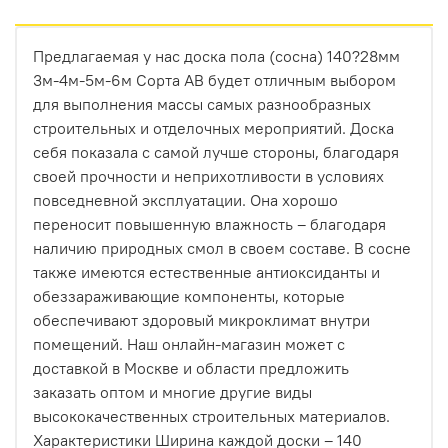
Долговечность в экстремальных условиях
.
Предлагаемая у нас доска пола (сосна) 140?28мм
Террасная доска или фасад постоянно
3м-4м-5м-6м Сорта АВ будет отличным выбором
подвергаются воздействию солнца, влаги и
для выполнения массы самых разнообразных
перепадов температур. Термодревесина
строительных и отделочных мероприятий. Доска
устойчива к гниению и не боится насекомых. В
себя показала с самой лучше стороны, благодаря
паре с системой «БлицПланк», которая
своей прочности и неприхотливости в условиях
обеспечивает вентиляцию и отвод влаги, вы
повседневной эксплуатации. Она хорошо
получаете конструкцию, которая прослужит
переносит повышенную влажность – благодаря
десятилетия.
наличию природных смол в своем составе. В сосне
Идеальный эстетический тандем
. Невский
также имеются естественные антиоксиданты и
профиль создает идеально ровную, монолитную
обеззараживающие компоненты, которые
поверхность. Термодревесина HARDRET,
обеспечивают здоровый микроклимат внутри
благодаря своей однородной структуре и
помещений. Наш онлайн-магазин может с
глубокому, благородному оттенку (от светлой
доставкой в Москве и области предложить
термоберезы до насыщенного термоясеня),
заказать оптом и многие другие виды
делает эту поверхность безупречной. Никаких
высококачественных строительных материалов.
сучков, смоляных карманов или неровностей —
Характеристики Ширина каждой доски – 140