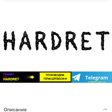
фасадов и террас, но и для внутренней отделки,
Группа ВКонтакте
:
https://m.vk.com/hardretail
создания заборов и декоративных элементов.
Обращайтесь — мы всегда рады помочь вам создать
Важный момент: почему термодревесина
идеальный дом!
HARDRET — идеальный выбор
Система «БлицПланк» рассчитана на использование с
любыми породами дерева, но наиболее полно ее
потенциал раскрывается именно при работе с
термодревесиной. Почему?
Стабильность геометрии
. Обычная древесина
«дышит»: разбухает от влаги и усыхает от жары.
«БлицПланк» хорош, но если доска будет менять
размеры, никакой супер-профиль не спасет от
деформации. Термодревесина HARDRET проходит
специальную обработку, которая делает ее
максимально стабильной. Она не коробится, не
трескается и не меняет форму под воздействием
Описание
внешней среды.