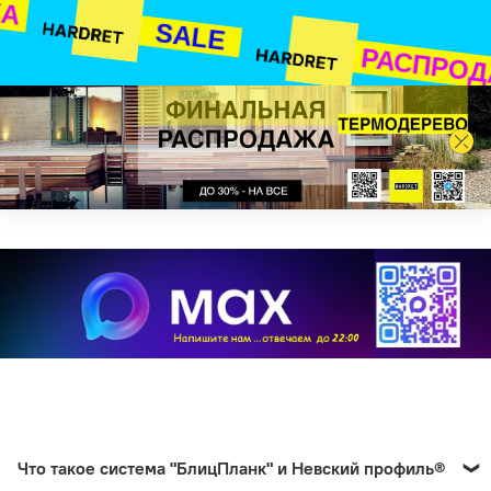
ЖА
SALE
РАСПРО
Что такое система "БлицПланк" и Невский профиль®