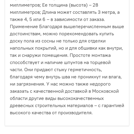
только чистый, современный дизайн.
миллиметров; Ее толщина (высота) – 28
миллиметров; Длина может составлять 3 метра, а
Как это работает на практике?
также 4, 5 или 6 – в зависимости от заказа.
Применение Благодаря вышеперечисленным выше
Процесс максимально прост:
достоинствам, можно порекомендовать купить
Вы выбираете доски из нашей линейки
доску пола из сосны не только для отделки
термодревесины HARDRET.
напольных покрытий, но и для обшивки как внутри,
так и снаружи помещения. Простоте монтажа
Заказываете комплект «БлицПланк», подходящий
способствует и наличие шпунтов на торцевой
под вашу задачу (для фасада с шагом
части. Они придают стыку герметичность,
направляющих 60 см или для террасы с шагом 50
благодаря чему внутрь шва не проникнут ни влага,
см).
ни загрязнения. У нас можно также недорого
заказать с качественной доставкой в Московской
Монтируете. Первая доска фиксируется стартовым
области другие виды высококачественных
крепежом, последующие просто защелкиваются
древесных строительных материалов – с гарантией
паз в паз и прикручиваются скрытым крепежом
высокого качества от производителя.
«Крылан».
Никакой сложной технологии, никаких видимых шляпок
и никаких лишних движений.