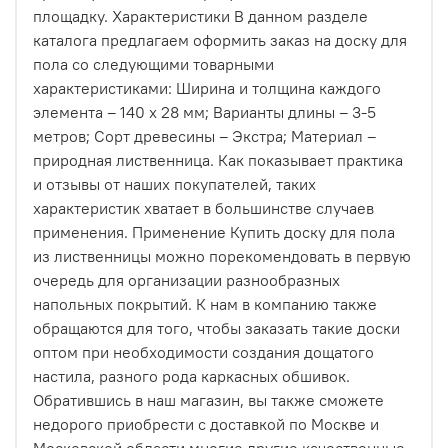
только чистый, современный дизайн.
площадку. Характеристики В данном разделе
каталога предлагаем оформить заказ на доску для
Как это работает на практике?
пола со следующими товарными
характеристиками: Ширина и толщина каждого
Процесс максимально прост:
элемента – 140 х 28 мм; Варианты длины – 3-5
Вы выбираете доски из нашей линейки
метров; Сорт древесины – Экстра; Материал –
термодревесины HARDRET.
природная лиственница. Как показывает практика
и отзывы от наших покупателей, таких
Заказываете комплект «БлицПланк», подходящий
характеристик хватает в большинстве случаев
под вашу задачу (для фасада с шагом
применения. Применение Купить доску для пола
направляющих 60 см или для террасы с шагом 50
из лиственницы можно порекомендовать в первую
см).
очередь для организации разнообразных
напольных покрытий. К нам в компанию также
Монтируете. Первая доска фиксируется стартовым
обращаются для того, чтобы заказать такие доски
крепежом, последующие просто защелкиваются
оптом при необходимости создания дощатого
паз в паз и прикручиваются скрытым крепежом
настила, разного рода каркасных обшивок.
«Крылан».
Обратившись в наш магазин, вы также сможете
Никакой сложной технологии, никаких видимых шляпок
недорого приобрести с доставкой по Москве и
и никаких лишних движений.