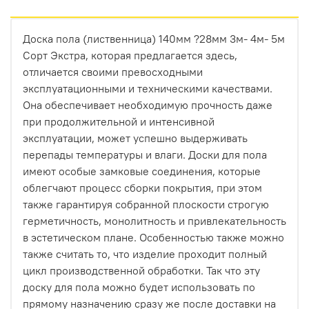
Долговечность в экстремальных условиях
.
Доска пола (лиственница) 140мм ?28мм 3м- 4м- 5м
Террасная доска или фасад постоянно
Сорт Экстра, которая предлагается здесь,
подвергаются воздействию солнца, влаги и
отличается своими превосходными
перепадов температур. Термодревесина
эксплуатационными и техническими качествами.
устойчива к гниению и не боится насекомых. В
Она обеспечивает необходимую прочность даже
паре с системой «БлицПланк», которая
при продолжительной и интенсивной
обеспечивает вентиляцию и отвод влаги, вы
эксплуатации, может успешно выдерживать
получаете конструкцию, которая прослужит
перепады температуры и влаги. Доски для пола
десятилетия.
имеют особые замковые соединения, которые
Идеальный эстетический тандем
. Невский
облегчают процесс сборки покрытия, при этом
профиль создает идеально ровную, монолитную
также гарантируя собранной плоскости строгую
поверхность. Термодревесина HARDRET,
герметичность, монолитность и привлекательность
благодаря своей однородной структуре и
в эстетическом плане. Особенностью также можно
глубокому, благородному оттенку (от светлой
также считать то, что изделие проходит полный
термоберезы до насыщенного термоясеня),
цикл производственной обработки. Так что эту
делает эту поверхность безупречной. Никаких
доску для пола можно будет использовать по
сучков, смоляных карманов или неровностей —
прямому назначению сразу же после доставки на