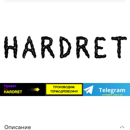
фасадов и террас, но и для внутренней отделки,
Группа ВКонтакте
:
https://m.vk.com/hardretail
создания заборов и декоративных элементов.
Обращайтесь — мы всегда рады помочь вам создать
Важный момент: почему термодревесина
идеальный дом!
HARDRET — идеальный выбор
Система «БлицПланк» рассчитана на использование с
любыми породами дерева, но наиболее полно ее
потенциал раскрывается именно при работе с
термодревесиной. Почему?
Стабильность геометрии
. Обычная древесина
«дышит»: разбухает от влаги и усыхает от жары.
«БлицПланк» хорош, но если доска будет менять
размеры, никакой супер-профиль не спасет от
деформации. Термодревесина HARDRET проходит
специальную обработку, которая делает ее
максимально стабильной. Она не коробится, не
трескается и не меняет форму под воздействием
Описание
внешней среды.