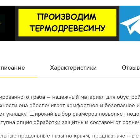
ется стартовым крепежом, последующие просто защелкиваю
крепежом «Крылан».
жной технологии, никаких видимых шляпок и никаких лишн
писание
Характеристики
Отзы
рованного граба — надежный материал для обустройс
хности она обеспечивает комфортное и безопасное и
ет укладку. Широкий выбор размеров позволяет под
тупна опция обработки защитным составом от солнеч
льные продольные пазы по краям, предназначенные 