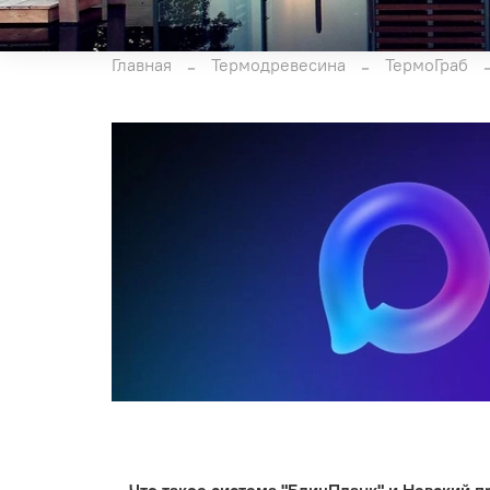
Главная
Термодревесина
ТермоГраб