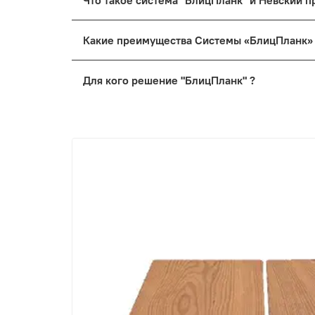
Что такое система "БлицПланк" и Невский
Какие преимущества Системы «БлицПланк
Для кого решение "БлицПланк" ?
Для вас
, если вы строите дом своей м
Для профессиональных бригад
, котор
Для архитекторов и проектировщиков
,
Подведем итог
Система «БлицПланк» — это технологичный 
которая не боится времени, радует глаз и н
Устали от компромиссов? Выбирайте лучше
Хотите узнать больше о наших материалах 