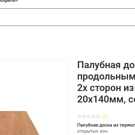
 профиль®
»
ечты и хотите получить красивый, надежный фасад без лишни
ые ценят скорость и качество, а не бесконечные переделки.
Палубная до
 которые ищут современные, технологичные решения для св
продольным
2х сторон и
20х140мм, с
каркас, а термодревесина HARDRET — это совершенное напо
е требует постоянного обслуживания.
е. Выбирайте HARDRET и «БлицПланк».
(0)
Палубная доска из термо
открытых зон.
или получить консультацию по системе «БлицПланк»? Мы на 