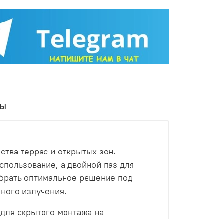
тся паз в паз и прикручиваются скрытым
их движений.
вы
тва террас и открытых зон.
спользование, а двойной паз для
обрать оптимальное решение под
ного излучения.
для скрытого монтажа на