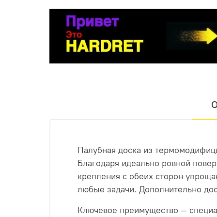
Монтируете. Первая доска фиксиру
Никакой сло
О
Палубная доска из термомодифици
Благодаря идеально ровной повер
крепления с обеих сторон упроща
любые задачи. Дополнительно дос
Ключевое преимущество — специа