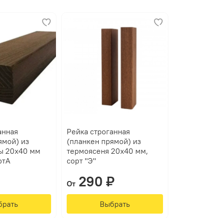
анная
Рейка строганная
ямой) из
(планкен прямой) из
ы 20х40 мм
термоясеня 20х40 мм,
ртА
сорт "Э"
290 ₽
От
брать
Выбрать