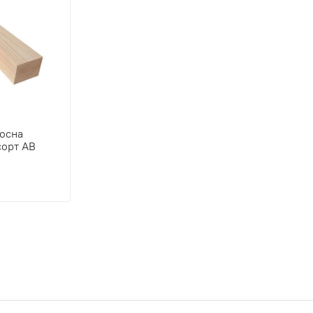
осна
сорт АВ