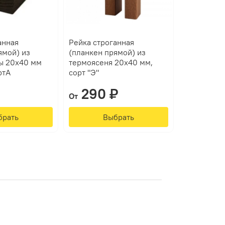
анная
Рейка строганная
ямой) из
(планкен прямой) из
ы 20х40 мм
термоясеня 20х40 мм,
ртА
сорт "Э"
290 ₽
От
брать
Выбрать