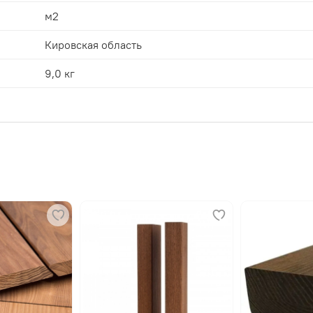
м2
ется стартовым крепежом, последующие просто защелкиваю
крепежом «Крылан».
Кировская область
жной технологии, никаких видимых шляпок и никаких лишн
9,0 кг