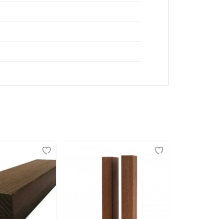
тся паз в паз и прикручиваются скрытым
их движений.