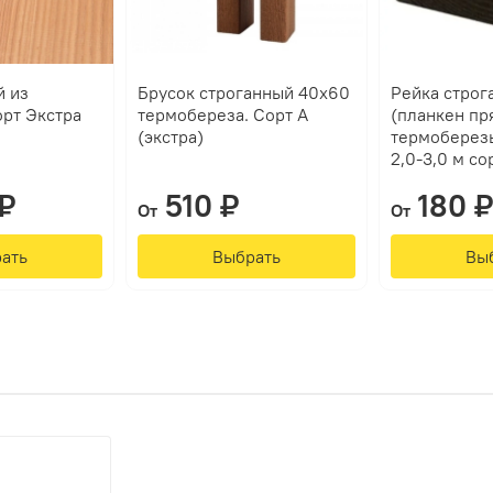
й из
Брусок строганный 40х60
Рейка строг
орт Экстра
термобереза. Сорт А
(планкен пр
(экстра)
термоберез
2,0-3,0 м со
₽
510 ₽
180 ₽
От
От
ать
Выбрать
Вы