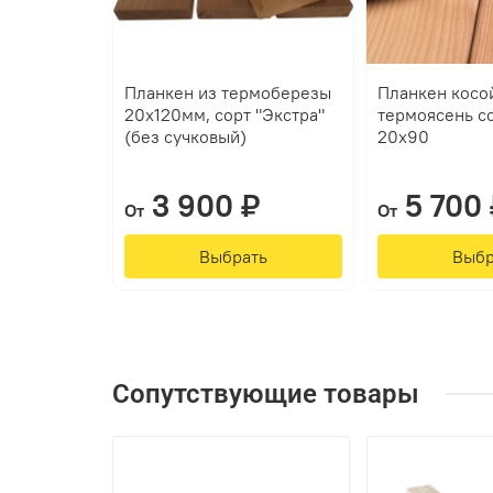
Планкен из термоберезы
Планкен косо
20х120мм, сорт "Экстра"
термоясень с
(без сучковый)
20х90
3 900 ₽
5 700 
От
От
Выбрать
Выбр
Сопутствующие товары