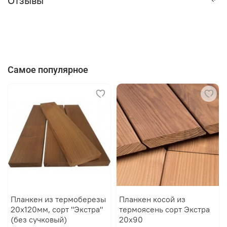
Отзывы
«Крылан».
Никакой сложной технологии, никаких видимых шляпок
и никаких лишних движений.
Самое популярное
Планкен из термоберезы
Планкен косой из
20х120мм, сорт "Экстра"
термоясень сорт Экстра
(без сучковый)
20х90