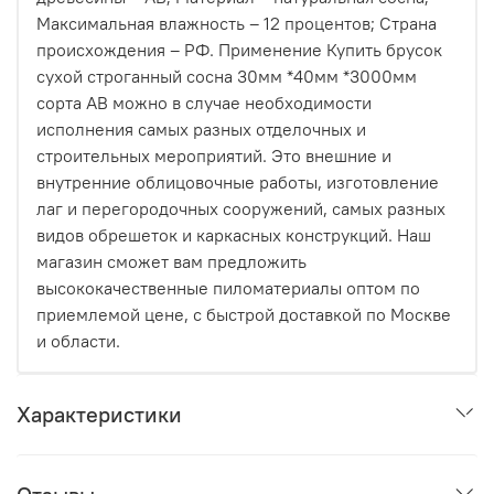
термоберезы до насыщенного термоясеня),
Максимальная влажность – 12 процентов; Страна
делает эту поверхность безупречной. Никаких
происхождения – РФ. Применение Купить брусок
сучков, смоляных карманов или неровностей —
сухой строганный сосна 30мм *40мм *3000мм
только чистый, современный дизайн.
сорта АВ можно в случае необходимости
исполнения самых разных отделочных и
Как это работает на практике?
строительных мероприятий. Это внешние и
внутренние облицовочные работы, изготовление
Процесс максимально прост:
лаг и перегородочных сооружений, самых разных
Вы выбираете доски из нашей линейки
видов обрешеток и каркасных конструкций. Наш
термодревесины HARDRET.
магазин сможет вам предложить
высококачественные пиломатериалы оптом по
Заказываете комплект «БлицПланк», подходящий
приемлемой цене, с быстрой доставкой по Москве
под вашу задачу (для фасада с шагом
и области.
направляющих 60 см или для террасы с шагом 50
см).
Характеристики
Монтируете. Первая доска фиксируется стартовым
крепежом, последующие просто защелкиваются
паз в паз и прикручиваются скрытым крепежом