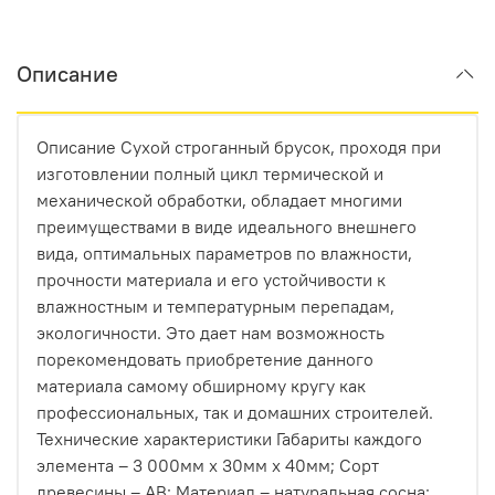
максимально стабильной. Она не коробится, не
трескается и не меняет форму под воздействием
Описание
внешней среды.
Долговечность в экстремальных условиях
.
Описание Сухой строганный брусок, проходя при
Террасная доска или фасад постоянно
изготовлении полный цикл термической и
подвергаются воздействию солнца, влаги и
механической обработки, обладает многими
перепадов температур. Термодревесина
преимуществами в виде идеального внешнего
устойчива к гниению и не боится насекомых. В
вида, оптимальных параметров по влажности,
паре с системой «БлицПланк», которая
прочности материала и его устойчивости к
обеспечивает вентиляцию и отвод влаги, вы
влажностным и температурным перепадам,
получаете конструкцию, которая прослужит
экологичности. Это дает нам возможность
десятилетия.
порекомендовать приобретение данного
Идеальный эстетический тандем
. Невский
материала самому обширному кругу как
профиль создает идеально ровную, монолитную
профессиональных, так и домашних строителей.
поверхность. Термодревесина HARDRET,
Технические характеристики Габариты каждого
благодаря своей однородной структуре и
элемента – 3 000мм х 30мм х 40мм; Сорт
глубокому, благородному оттенку (от светлой
древесины – АВ; Материал – натуральная сосна;