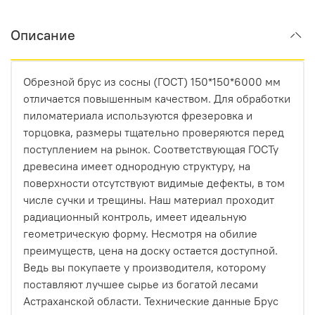
Долговечность в экстремальных условиях
.
Описание
Террасная доска или фасад постоянно
подвергаются воздействию солнца, влаги и
перепадов температур. Термодревесина
Обрезной брус из сосны (ГОСТ) 150*150*6000 мм
устойчива к гниению и не боится насекомых. В
отличается повышенным качеством. Для обработки
паре с системой «БлицПланк», которая
пиломатериала используются фрезеровка и
обеспечивает вентиляцию и отвод влаги, вы
торцовка, размеры тщательно проверяются перед
получаете конструкцию, которая прослужит
поступлением на рынок. Соответствующая ГОСТу
десятилетия.
древесина имеет однородную структуру, на
поверхности отсутствуют видимые дефекты, в том
Идеальный эстетический тандем
. Невский
числе сучки и трещины. Наш материал проходит
профиль создает идеально ровную, монолитную
радиационный контроль, имеет идеальную
поверхность. Термодревесина HARDRET,
геометрическую форму. Несмотря на обилие
благодаря своей однородной структуре и
преимуществ, цена на доску остается доступной.
глубокому, благородному оттенку (от светлой
Ведь вы покупаете у производителя, которому
термоберезы до насыщенного термоясеня),
поставляют лучшее сырье из богатой лесами
делает эту поверхность безупречной. Никаких
Астраханской области. Технические данные Брус
сучков, смоляных карманов или неровностей —