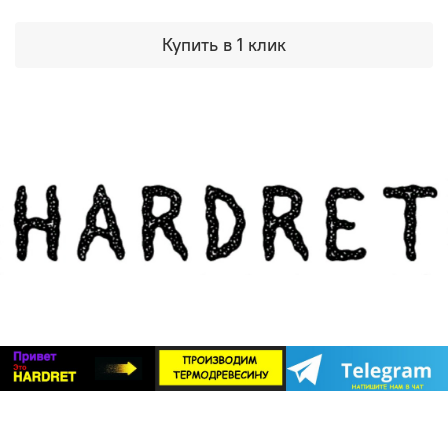
фасадов и террас, но и для внутренней отделки,
Группа ВКонтакте
:
https://m.vk.com/hardretail
создания заборов и декоративных элементов.
Купить в 1 клик
Обращайтесь — мы всегда рады помочь вам создать
Важный момент: почему термодревесина
идеальный дом!
HARDRET — идеальный выбор
Система «БлицПланк» рассчитана на использование с
любыми породами дерева, но наиболее полно ее
потенциал раскрывается именно при работе с
термодревесиной. Почему?
Стабильность геометрии
. Обычная древесина
«дышит»: разбухает от влаги и усыхает от жары.
«БлицПланк» хорош, но если доска будет менять
размеры, никакой супер-профиль не спасет от
деформации. Термодревесина HARDRET проходит
специальную обработку, которая делает ее
максимально стабильной. Она не коробится, не
трескается и не меняет форму под воздействием
внешней среды.