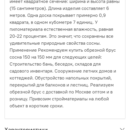
имеет квадратное сечение: ширина и высота равны
только чистый, современный дизайн.
(15 сантиметров). Длина изделия составляет 6
Как это работает на практике?
метров. Одна доска покрывает примерно 0,9
квадрата, в одном кубометре 7 единиц. У
Процесс максимально прост:
пиломатериала естественная влажность, равная
20-22 процентам. Это значит, что сохранены все
Вы выбираете доски из нашей линейки
удивительные природные свойства сосны.
термодревесины HARDRET.
Применение Рекомендуем купить обрезной брус
Заказываете комплект «БлицПланк», подходящий
сосна 150 на 150 мм для следующих целей:
под вашу задачу (для фасада с шагом
Строительство бань, беседок, складов для
направляющих 60 см или для террасы с шагом 50
садового инвентаря. Сооружение летних домов и
см).
коттеджей. Обустройство напольных покрытий,
перекрытий для балконов и лестниц. Реализуем
Монтируете. Первая доска фиксируется стартовым
обрезной брус с доставкой по Москве оптом и в
крепежом, последующие просто защелкиваются
розницу. Привозим стройматериалы на любой
паз в паз и прикручиваются скрытым крепежом
объект в короткие сроки.
«Крылан».
Никакой сложной технологии, никаких видимых шляпок
и никаких лишних движений.
Характеристики