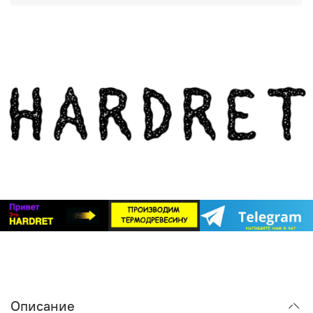
фасадов и террас, но и для внутренней отделки,
Группа ВКонтакте
:
https://m.vk.com/hardretail
создания заборов и декоративных элементов.
Обращайтесь — мы всегда рады помочь вам создать
Важный момент: почему термодревесина
идеальный дом!
HARDRET — идеальный выбор
Система «БлицПланк» рассчитана на использование с
любыми породами дерева, но наиболее полно ее
потенциал раскрывается именно при работе с
термодревесиной. Почему?
Стабильность геометрии
. Обычная древесина
«дышит»: разбухает от влаги и усыхает от жары.
«БлицПланк» хорош, но если доска будет менять
размеры, никакой супер-профиль не спасет от
деформации. Термодревесина HARDRET проходит
специальную обработку, которая делает ее
максимально стабильной. Она не коробится, не
трескается и не меняет форму под воздействием
Описание
внешней среды.