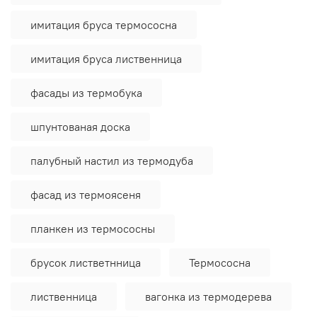
имитация бруса термососна
имитация бруса лиственница
фасады из термобука
шпунтованая доска
палубный настил из термодуба
фасад из термоясеня
планкен из термососны
брусок листветнница
Термососна
лиственница
вагонка из термодерева