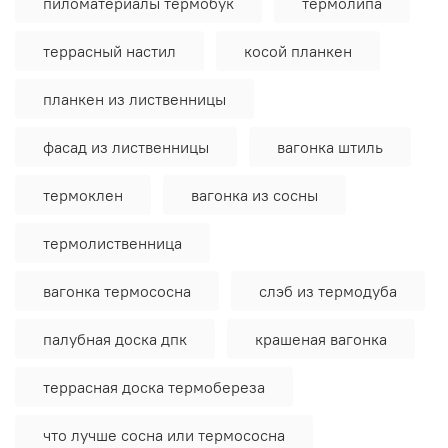
пиломатериалы термобук
термолипа
террасный настил
косой планкен
планкен из лиственницы
фасад из лиственницы
вагонка штиль
термоклен
вагонка из сосны
термолиственница
вагонка термососна
слэб из термодуба
палубная доска дпк
крашеная вагонка
террасная доска термобереза
что лучше сосна или термососна