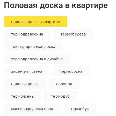
половая доска в квартире
половая доска в квартире
термодревесина
термобереза
текстурированая доска
термодревисина в дизайне
акцентная стена
термососна
половая доска
европол
термоясень
термодуб
массивная доска пола
термобук