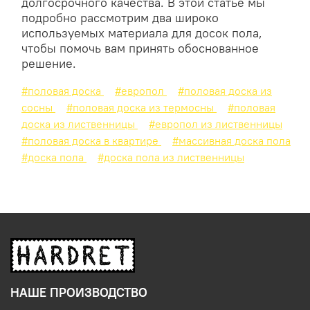
долгосрочного качества. В этой статье мы
подробно рассмотрим два широко
используемых материала для досок пола,
чтобы помочь вам принять обоснованное
решение.
#половая доска
#европол
#половая доска из
сосны
#половая доска из термосны
#половая
доска из лиственницы
#европол из лиственницы
#половая доска в квартире
#массивная доска пола
#доска пола
#доска пола из лиственницы
НАШЕ ПРОИЗВОДСТВО