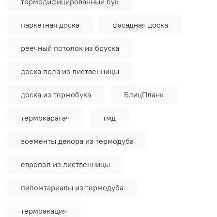
термодифицированный бук
паркетная доска
фасадная доска
реечный потолок из бруска
доска пола из лиственницы
доска из термобука
БлицПланк
термокарагач
тмд
эоементы декора из термодуба
европол из лиственницы
пиломтариалы из термодуба
термоакация