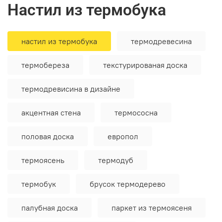
настил из термобука
настил из термобука
термодревесина
термобереза
текстурированая доска
термодревисина в дизайне
акцентная стена
термососна
половая доска
европол
термоясень
термодуб
термобук
брусок термодерево
палубная доска
паркет из термоясеня