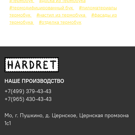
#термобук
#доска из термобука
#термодифицированный бук
#пиломатериалы
термобук
#настил из термобука
#фасады из
термобука
#отделка термобук
НАШЕ ПРОИЗВОДСТВО
+7(499) 379-43-43
+7(965) 430-43-43
Мо, г. Пушкино, д. Цернское, Цернская промзона
1с1