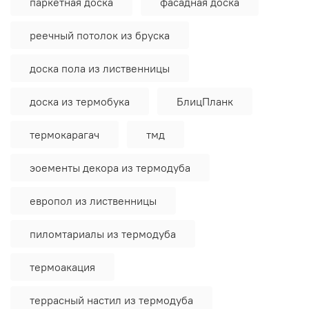
паркетная доска
фасадная доска
реечный потолок из бруска
доска пола из лиственницы
доска из термобука
БлицПланк
термокарагач
тмд
эоементы декора из термодуба
европол из лиственницы
пиломтариалы из термодуба
термоакация
террасный настил из термодуба